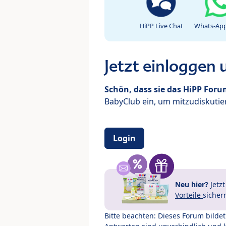
HiPP Live Chat
Whats-App
Jetzt einloggen
Schön, dass sie das HiPP For
BabyClub ein, um mitzudiskutier
Login
Neu hier?
Jetz
Vorteile
sicher
Bitte beachten: Dieses Forum bilde