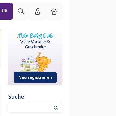
Suche
HiPP Mein Babyclub
Warenkorb
LUB
Viele Vorteile &
Geschenke
Neu registrieren
Suche
Suche