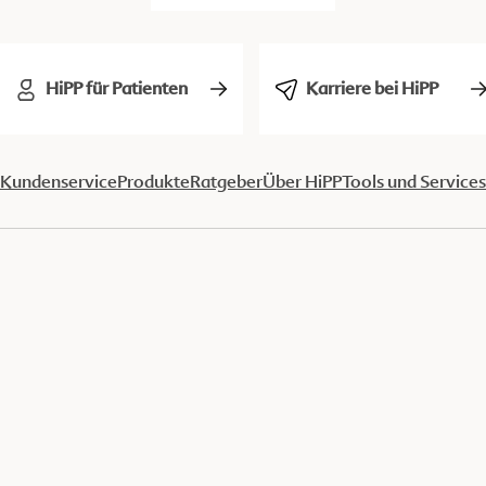
HiPP für Patienten
Karriere bei HiPP
Kundenservice
Produkte
Ratgeber
Über HiPP
Tools und Services