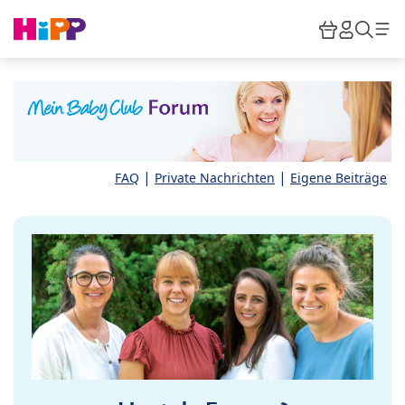
Skip to main content
Warenkor
HiPP M
Such
|
|
FAQ
Private Nachrichten
Eigene Beiträge