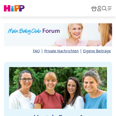
Skip to main content
Warenkor
HiPP M
Such
|
|
FAQ
Private Nachrichten
Eigene Beiträge