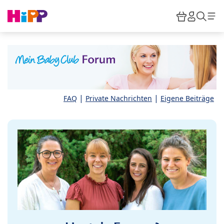
Skip to main content
Warenkor
HiPP M
Such
|
|
FAQ
Private Nachrichten
Eigene Beiträge