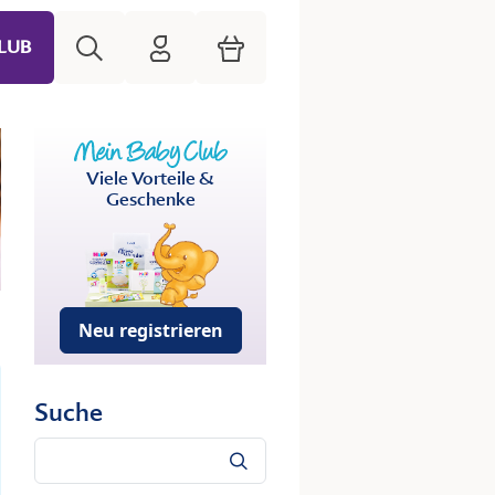
Suche
HiPP Mein Babyclub
Warenkorb
LUB
Viele Vorteile &
Geschenke
Neu registrieren
Suche
Suche