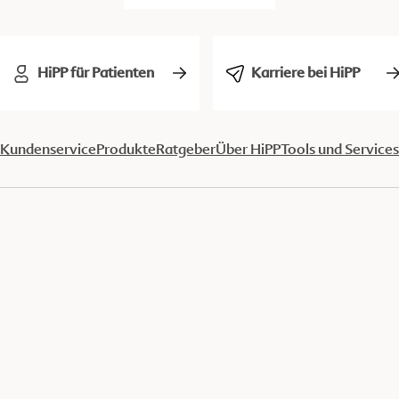
HiPP für Patienten
Karriere bei HiPP
Kundenservice
Produkte
Ratgeber
Über HiPP
Tools und Services