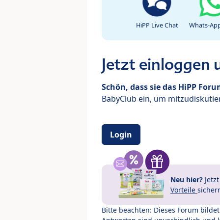
HiPP Live Chat
Whats-App
Jetzt einloggen
Schön, dass sie das HiPP For
BabyClub ein, um mitzudiskutier
Login
Neu hier?
Jetz
Vorteile
sicher
Bitte beachten: Dieses Forum bilde