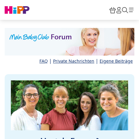
Skip to main content
Warenkor
HiPP M
Such
|
|
FAQ
Private Nachrichten
Eigene Beiträge