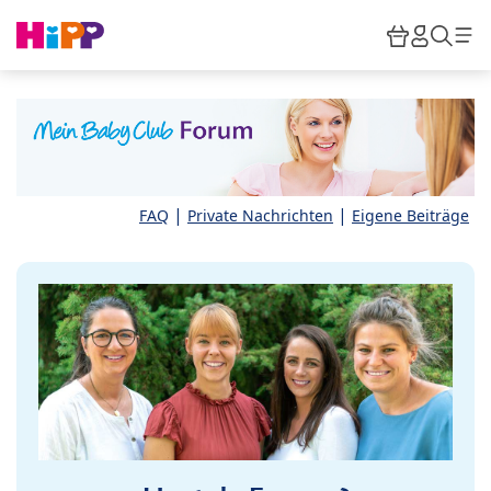
Skip to main content
Warenkor
HiPP M
Such
|
|
FAQ
Private Nachrichten
Eigene Beiträge