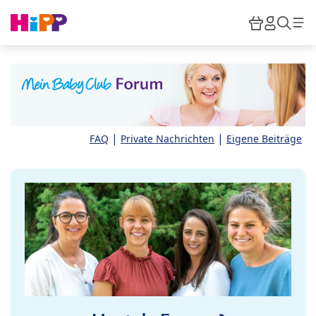
Skip to main content
Warenkor
HiPP M
Such
|
|
FAQ
Private Nachrichten
Eigene Beiträge