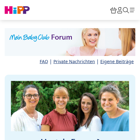
Skip to main content
Warenkor
HiPP M
Such
|
|
FAQ
Private Nachrichten
Eigene Beiträge