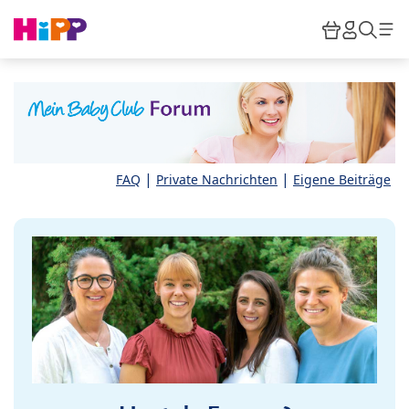
Skip to main content
Warenkor
HiPP M
Such
|
|
FAQ
Private Nachrichten
Eigene Beiträge