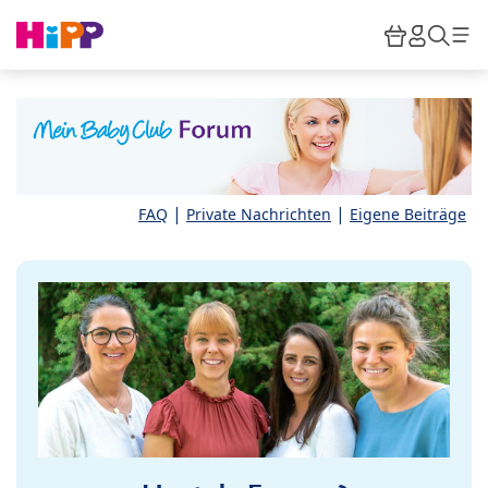
Skip to main content
Warenkor
HiPP M
Such
|
|
FAQ
Private Nachrichten
Eigene Beiträge