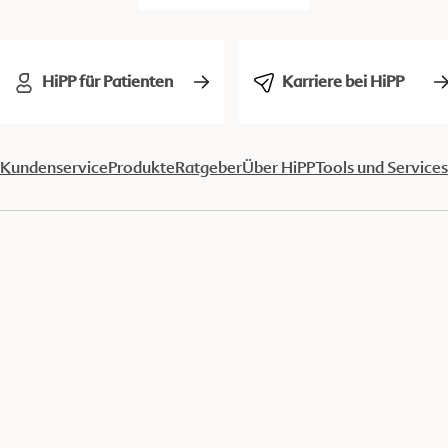
HiPP für Patienten
Karriere bei HiPP
Kundenservice
Produkte
Ratgeber
Über HiPP
Tools und Services