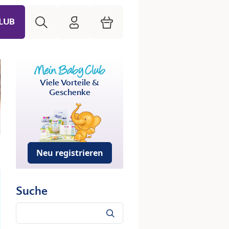
Suche
HiPP Mein Babyclub
Warenkorb
LUB
Viele Vorteile &
Geschenke
Neu registrieren
Suche
Suche