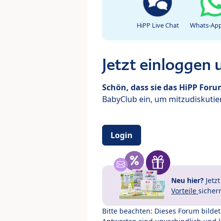
HiPP Live Chat
Whats-App
Jetzt einloggen
Schön, dass sie das HiPP For
BabyClub ein, um mitzudiskutier
Login
Neu hier?
Jetz
Vorteile
sicher
Bitte beachten: Dieses Forum bilde