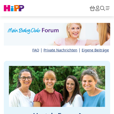
Skip to main content
Warenkor
HiPP M
Such
|
|
FAQ
Private Nachrichten
Eigene Beiträge