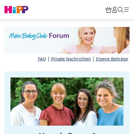
Skip to main content
Warenkor
HiPP M
Such
|
|
FAQ
Private Nachrichten
Eigene Beiträge