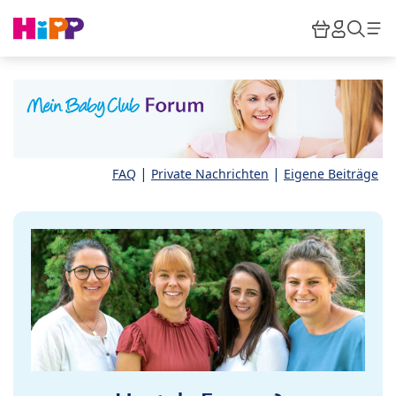
Skip to main content
Warenkor
HiPP M
Such
|
|
FAQ
Private Nachrichten
Eigene Beiträge