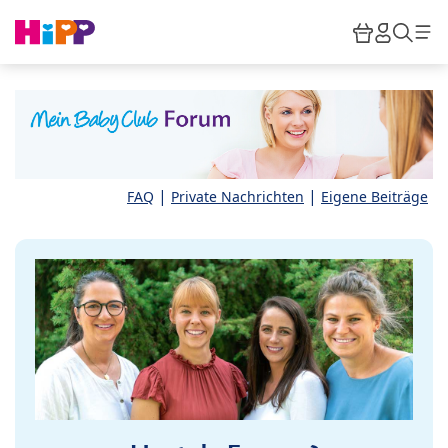
Skip to main content
Warenkor
HiPP M
Such
|
|
FAQ
Private Nachrichten
Eigene Beiträge