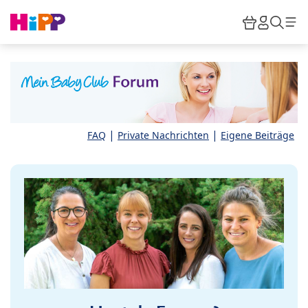
Skip to main content
Warenkor
HiPP M
Such
|
|
FAQ
Private Nachrichten
Eigene Beiträge