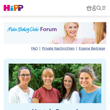
Skip to main content
Warenkor
HiPP M
Such
|
|
FAQ
Private Nachrichten
Eigene Beiträge