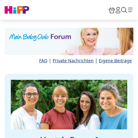
Skip to main content
Warenkor
HiPP M
Such
|
|
FAQ
Private Nachrichten
Eigene Beiträge