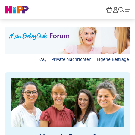
Skip to main content
Warenkor
HiPP M
Such
|
|
FAQ
Private Nachrichten
Eigene Beiträge