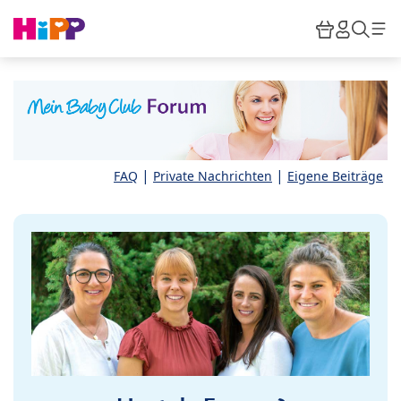
Skip to main content
Warenkor
HiPP M
Such
|
|
FAQ
Private Nachrichten
Eigene Beiträge