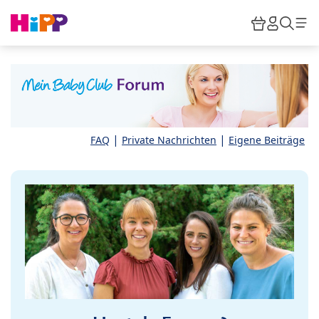
Skip to main content
Warenkor
HiPP M
Such
|
|
FAQ
Private Nachrichten
Eigene Beiträge