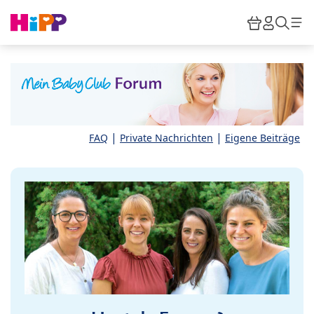
Skip to main content
Warenkor
HiPP M
Such
|
|
FAQ
Private Nachrichten
Eigene Beiträge