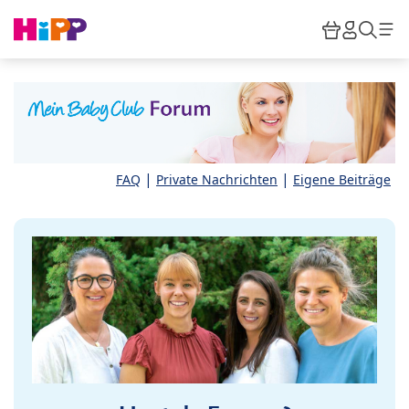
Skip to main content
Warenkor
HiPP M
Such
|
|
FAQ
Private Nachrichten
Eigene Beiträge