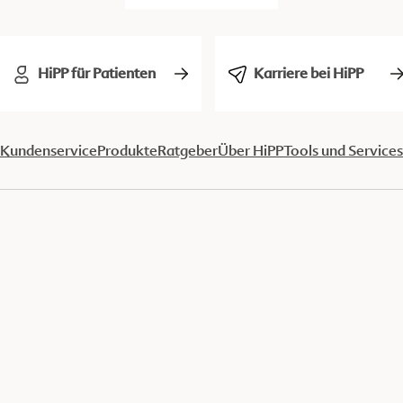
HiPP für Patienten
Karriere bei HiPP
Kundenservice
Produkte
Ratgeber
Über HiPP
Tools und Services