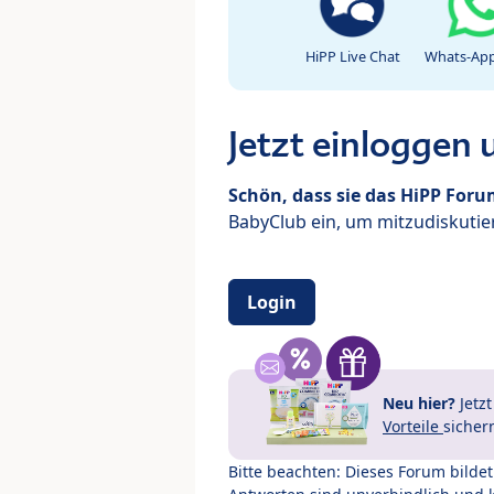
HiPP Live Chat
Whats-App
Jetzt einloggen
Schön, dass sie das HiPP For
BabyClub ein, um mitzudiskutier
Login
Neu hier?
Jetz
Vorteile
sicher
Bitte beachten: Dieses Forum bilde