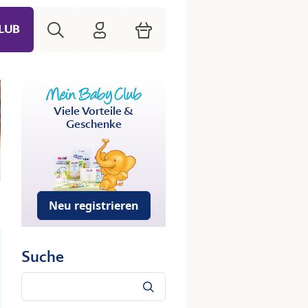
Suche
HiPP Mein Babyclub
Warenkorb
LUB
Viele Vorteile &
Geschenke
Neu registrieren
Suche
Suche