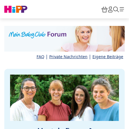
Skip to main content
Warenkor
HiPP M
Such
|
|
FAQ
Private Nachrichten
Eigene Beiträge