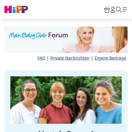
Skip to main content
Warenkor
HiPP M
Such
|
|
FAQ
Private Nachrichten
Eigene Beiträge