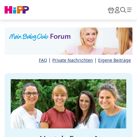
Skip to main content
Warenkor
HiPP M
Such
|
|
FAQ
Private Nachrichten
Eigene Beiträge