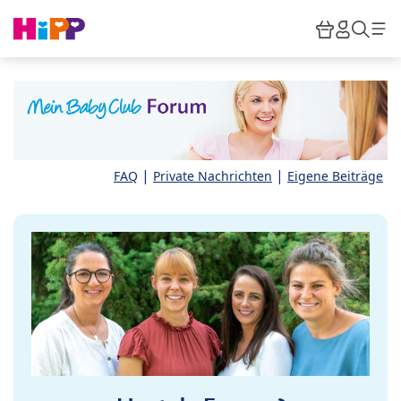
Skip to main content
Warenkor
HiPP M
Such
|
|
FAQ
Private Nachrichten
Eigene Beiträge