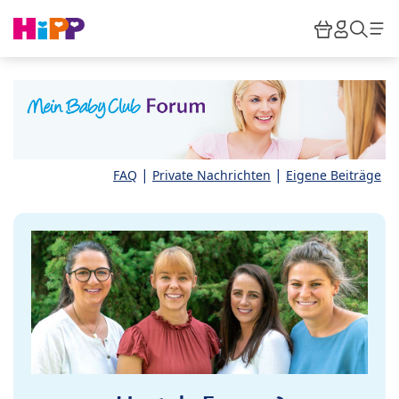
Skip to main content
Warenkor
HiPP M
Such
|
|
FAQ
Private Nachrichten
Eigene Beiträge