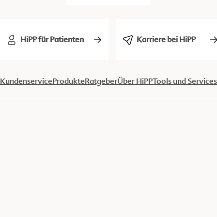
HiPP für Patienten
Karriere bei HiPP
Kundenservice
Produkte
Ratgeber
Über HiPP
Tools und Services