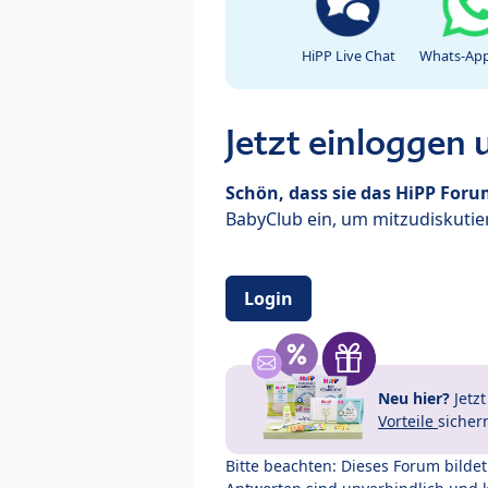
HiPP Live Chat
Whats-App
Jetzt einloggen
Schön, dass sie das HiPP For
BabyClub ein, um mitzudiskutier
Login
Neu hier?
Jetz
Vorteile
sicher
Bitte beachten: Dieses Forum bilde