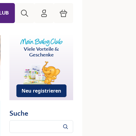
Suche
HiPP Mein Babyclub
Warenkorb
LUB
Viele Vorteile &
Geschenke
Neu registrieren
Suche
Suche