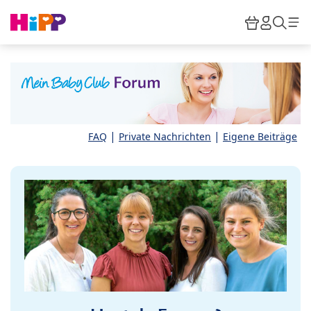
Skip to main content
Warenkor
HiPP M
Such
|
|
FAQ
Private Nachrichten
Eigene Beiträge