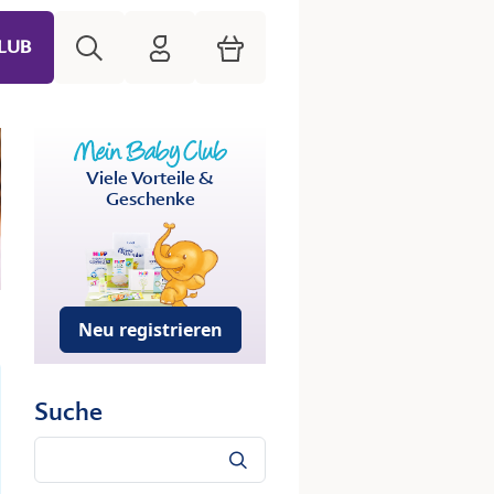
Suche
HiPP Mein Babyclub
Warenkorb
LUB
Viele Vorteile &
Geschenke
Neu registrieren
Suche
Suche