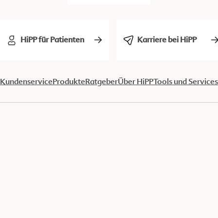
HiPP für Patienten
Karriere bei HiPP
Kundenservice
Produkte
Ratgeber
Über HiPP
Tools und Services