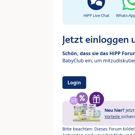
HiPP Live Chat
Whats-App
Jetzt einloggen
Schön, dass sie das HiPP For
BabyClub ein, um mitzudiskutier
Login
Neu hier?
Jetz
Vorteile
sicher
Bitte beachten: Dieses Forum bilde