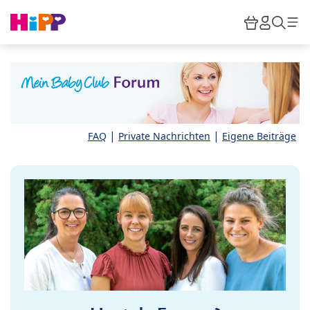
Skip to main content
Warenkor
HiPP M
Such
|
|
FAQ
Private Nachrichten
Eigene Beiträge