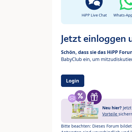
HiPP Live Chat
Whats-App
Jetzt einloggen
Schön, dass sie das HiPP For
BabyClub ein, um mitzudiskutier
Login
Neu hier?
Jetz
Vorteile
sicher
Bitte beachten: Dieses Forum bilde