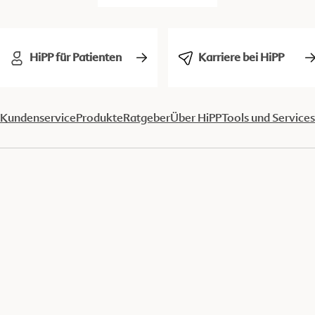
HiPP für Patienten
Karriere bei HiPP
Kundenservice
Produkte
Ratgeber
Über HiPP
Tools und Services