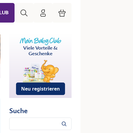
Suche
HiPP Mein Babyclub
Warenkorb
LUB
Viele Vorteile &
Geschenke
Neu registrieren
Suche
Suche