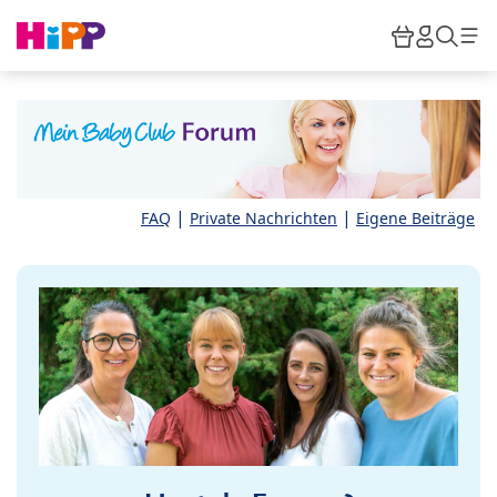
Skip to main content
Warenkor
HiPP M
Such
|
|
FAQ
Private Nachrichten
Eigene Beiträge