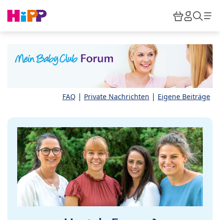
Skip to main content
Warenkor
HiPP M
Such
|
|
FAQ
Private Nachrichten
Eigene Beiträge