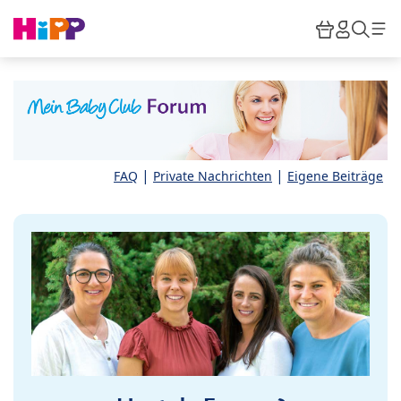
Skip to main content
Warenkor
HiPP M
Such
|
|
FAQ
Private Nachrichten
Eigene Beiträge