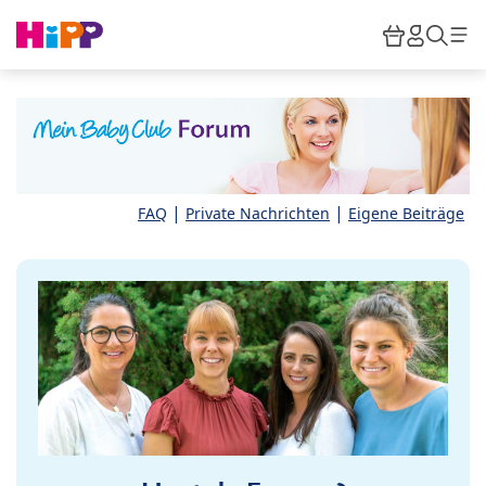
Skip to main content
Warenkor
HiPP M
Such
|
|
FAQ
Private Nachrichten
Eigene Beiträge