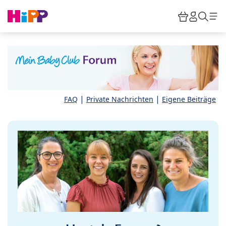
Skip to main content
Warenkor
HiPP M
Such
|
|
FAQ
Private Nachrichten
Eigene Beiträge