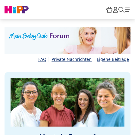
Skip to main content
Warenkor
HiPP M
Such
|
|
FAQ
Private Nachrichten
Eigene Beiträge