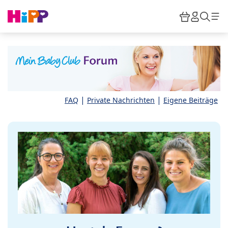
Skip to main content
Warenkor
HiPP M
Such
|
|
FAQ
Private Nachrichten
Eigene Beiträge