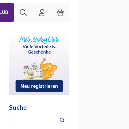
Suche
HiPP Mein Babyclub
Warenkorb
LUB
Viele Vorteile &
Geschenke
Neu registrieren
Suche
Suche