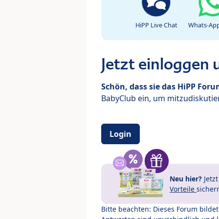
HiPP Live Chat
Whats-App
Jetzt einloggen
Schön, dass sie das HiPP For
BabyClub ein, um mitzudiskutier
Login
Neu hier?
Jetz
Vorteile
sicher
Bitte beachten: Dieses Forum bilde