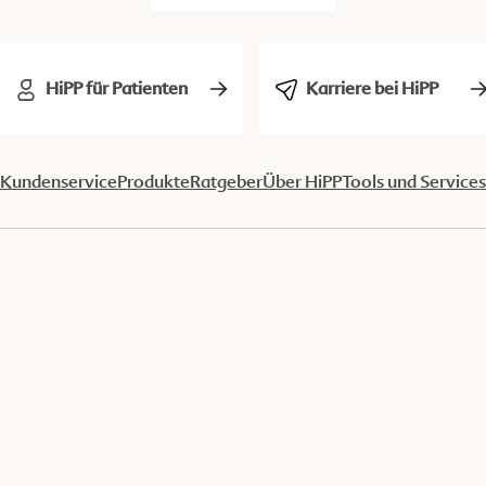
HiPP für Patienten
Karriere bei HiPP
Kundenservice
Produkte
Ratgeber
Über HiPP
Tools und Services