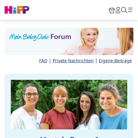
Skip to main content
Warenkor
HiPP M
Such
|
|
FAQ
Private Nachrichten
Eigene Beiträge