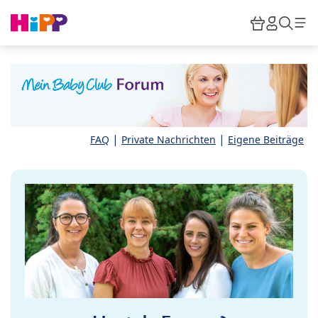
Skip to main content
Warenkor
HiPP M
Such
|
|
FAQ
Private Nachrichten
Eigene Beiträge