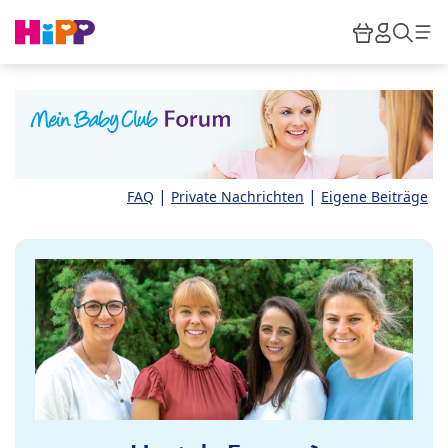
Skip to main content
Warenkor
HiPP M
Such
|
|
FAQ
Private Nachrichten
Eigene Beiträge