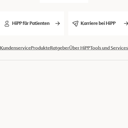
HiPP für Patienten
Karriere bei HiPP
Kundenservice
Produkte
Ratgeber
Über HiPP
Tools und Services