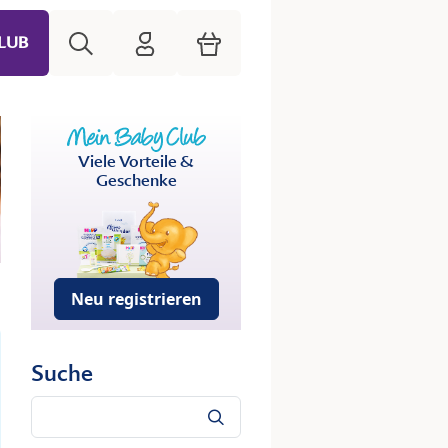
Suche
HiPP Mein Babyclub
Warenkorb
LUB
Viele Vorteile &
Geschenke
Neu registrieren
Suche
Suche