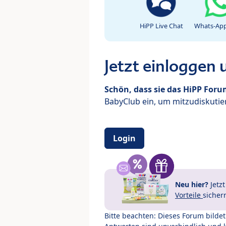
HiPP Live Chat
Whats-App
Jetzt einloggen
Schön, dass sie das HiPP For
BabyClub ein, um mitzudiskutier
Login
Neu hier?
Jetz
Vorteile
sicher
Bitte beachten: Dieses Forum bilde