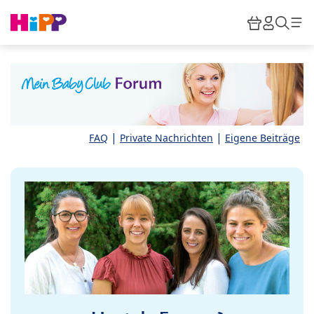
Skip to main content
Warenkor
HiPP M
Such
|
|
FAQ
Private Nachrichten
Eigene Beiträge