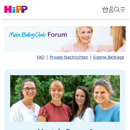
Skip to main content
Warenkor
HiPP M
Such
|
|
FAQ
Private Nachrichten
Eigene Beiträge