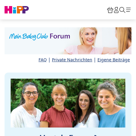
Skip to main content
Warenkor
HiPP M
Such
|
|
FAQ
Private Nachrichten
Eigene Beiträge